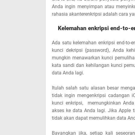
Anda ingin menyimpan atau menyinkro
rahasia akanterenkripsi adalah cara y
Kelemahan enkripsi end-to-en
Ada satu kelemahan enkripsi end-to-
kunci dekripsi (password), Anda ke
mungkin menawarkan kunci pemulihan 
kata sandi dan kehilangan kunci pemul
data Anda lagi.
Itulah salah satu alasan besar meng
tidak ingin mengenkripsi cadangan 
kunci enkripsi, memungkinkan Anda
akses ke data Anda lagi. Jika Apple
tidak akan dapat memulihkan data An
Bayangkan jika, setiap kali seseor