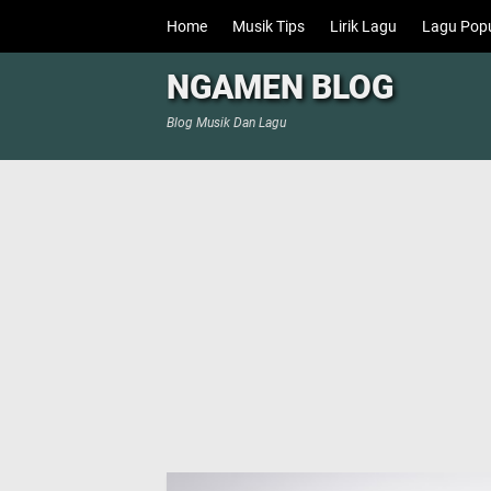
Home
Musik Tips
Lirik Lagu
Lagu Popu
NGAMEN BLOG
Blog Musik Dan Lagu