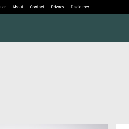
ler
About
Contact
Privacy
Disclaimer