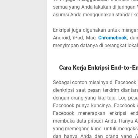
semua yang Anda lakukan di jaringan 
asumsi Anda menggunakan standar ke
Enkripsi juga digunakan untuk menga
Android, iPad, Mac,
Chromebook
, da
menyimpan datanya di perangkat lokal 
Cara Kerja Enkripsi End-to-E
Sebagai contoh misalnya di Facebook 
dienkripsi saat pesan terkirim dian
dengan orang yang kita tuju. Log pesa
Facebook punya kuncinya. Facebook s
Facebook menerapkan enkripsi end
membuka data pribadi Anda. Hanya A
yang memegang kunci untuk mengakses
dan hanya Anda dan orang yang An