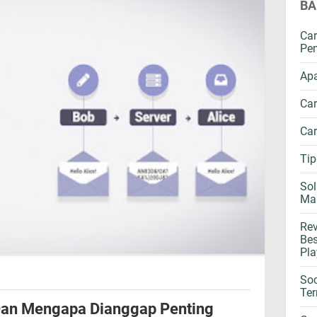
BA
Ca
Pe
Apa
Ca
Ca
Tip
Sol
Mah
Rev
Bes
Pla
So
Ter
d Dan Mengapa Dianggap Penting