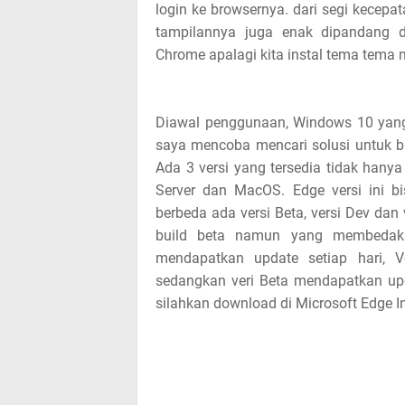
login ke browsernya. dari segi kecepat
o
tampilannya juga enak dipandang 
Chrome apalagi kita instal tema tema 
s
t
Diawal penggunaan, Windows 10 yang
,
saya mencoba mencari solusi untuk bi
Ada 3 versi yang tersedia tidak hany
p
Server dan MacOS. Edge versi ini bi
l
berbeda ada versi Beta, versi Dev d
build beta namun yang membedaka
e
mendapatkan update setiap hari, 
sedangkan veri Beta mendapatkan upd
a
silahkan download di Microsoft Edge In
s
e
!