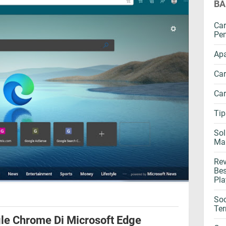
BA
Ca
Pe
Apa
Ca
Ca
Tip
Sol
Mah
Rev
Bes
Pla
So
Ter
le Chrome Di Microsoft Edge