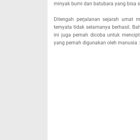
o
minyak bumi dan batubara yang bisa sa
s
Ditengah perjalanan sejarah umat m
ternyata tidak selamanya berhasil. Ba
t
ini juga pernah dicoba untuk mencipt
,
yang pernah digunakan oleh manusia :
p
l
e
a
s
e
!