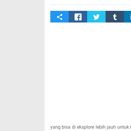
S
h
a
r
e
t
h
i
s
p
yang bisa di eksplore lebih jauh untu