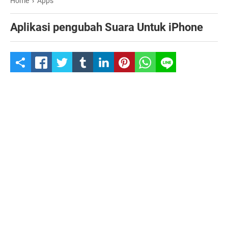
Home
›
Apps
Aplikasi pengubah Suara Untuk iPhone
S
h
a
r
e
t
h
i
s