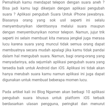
Pernahkah kamu mendapat telepon dengan suara aneh ?
Bisa jadi kamu lagi dikerjain dengan aplikasi pengubah
p
suara ? Aplikasi pengubah Suara Untuk iPhone jawabnya.
o
Biasanya orang yang sok usil seperti ini selalu
menyembunyikan identitasnya melalui suara maupun
s
dengan menyembunyikan nomor telepon. Namun, jujur trik
t
seperti ini selain membuat kita merasa jengkel juga merasa
lucu karena suara yang muncul tidak semua orang dapat
,
membuatnya secara mudah apalagi jika kamu tidak pandai
dalam hal mengubah suara. Namun, bagi orang-orang yang
p
menyadarinya, ada sejumlah aplikasi pengubah suara yang
l
tersedia baik untuk Android dan iOS. Aplikasi ini tidak akan
hanya merubah suara kamu namun aplikasi ini juga dapat
e
digunakan untuk membuat beberapa momen lucu.
a
Pada artikel kali ini Blog Ngamen akan berbagi 10 aplikasi
s
pengubah suara khusus untuk platform iOS terbaik
berdasarkan ulasan pengguna, peringkat dan menurut
e