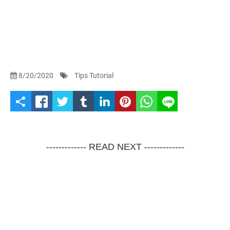
8/20/2020
Tips Tutorial
S
h
a
------------- READ NEXT -------------
r
e
t
h