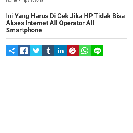
Home
›
Tips Tutorial
Ini Yang Harus Di Cek Jika HP Tidak Bisa
Akses Internet All Operator All
Smartphone
S
h
a
r
e
t
h