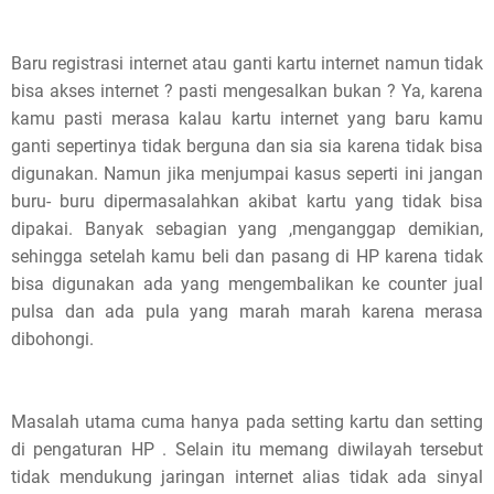
i
s
Baru registrasi internet atau ganti kartu internet namun tidak
bisa akses internet ? pasti mengesalkan bukan ? Ya, karena
p
kamu pasti merasa kalau kartu internet yang baru kamu
o
ganti sepertinya tidak berguna dan sia sia karena tidak bisa
digunakan. Namun jika menjumpai kasus seperti ini jangan
s
buru- buru dipermasalahkan akibat kartu yang tidak bisa
t
dipakai. Banyak sebagian yang ,menganggap demikian,
sehingga setelah kamu beli dan pasang di HP karena tidak
,
bisa digunakan ada yang mengembalikan ke counter jual
pulsa dan ada pula yang marah marah karena merasa
p
dibohongi.
l
e
Masalah utama cuma hanya pada setting kartu dan setting
a
di pengaturan HP . Selain itu memang diwilayah tersebut
tidak mendukung jaringan internet alias tidak ada sinyal
s