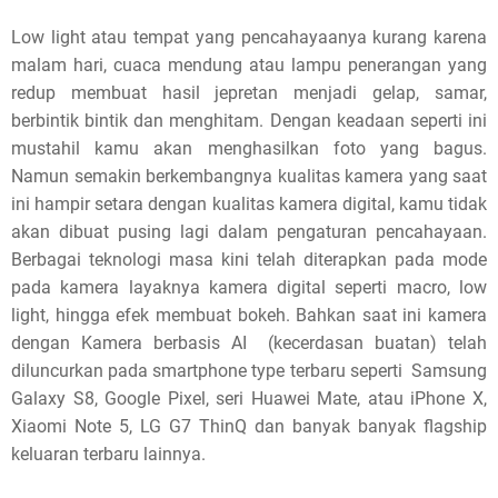
s
Low light atau tempat yang pencahayaanya kurang karena
malam hari, cuaca mendung atau lampu penerangan yang
p
redup membuat hasil jepretan menjadi gelap, samar,
o
berbintik bintik dan menghitam. Dengan keadaan seperti ini
mustahil kamu akan menghasilkan foto yang bagus.
s
Namun semakin berkembangnya kualitas kamera yang saat
t
ini hampir setara dengan kualitas kamera digital, kamu tidak
akan dibuat pusing lagi dalam pengaturan pencahayaan.
,
Berbagai teknologi masa kini telah diterapkan pada mode
pada kamera layaknya kamera digital seperti macro, low
p
light, hingga efek membuat bokeh. Bahkan saat ini kamera
l
dengan Kamera berbasis AI (kecerdasan buatan) telah
diluncurkan pada smartphone type terbaru seperti Samsung
e
Galaxy S8, Google Pixel, seri Huawei Mate, atau iPhone X,
a
Xiaomi Note 5, LG G7 ThinQ dan banyak banyak flagship
keluaran terbaru lainnya.
s