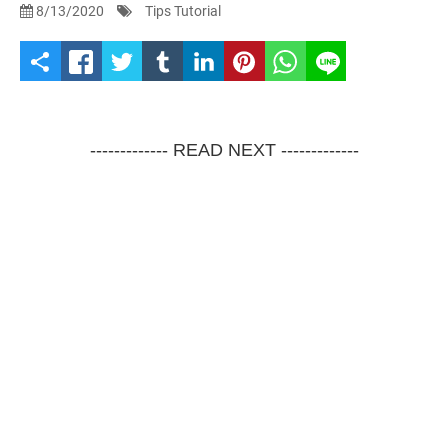
8/13/2020
Tips Tutorial
S
h
a
------------- READ NEXT -------------
r
e
t
h
i
s
p