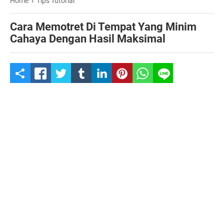
Home
›
Tips Tutorial
Cara Memotret Di Tempat Yang Minim
Cahaya Dengan Hasil Maksimal
S
h
a
r
e
t
h
i