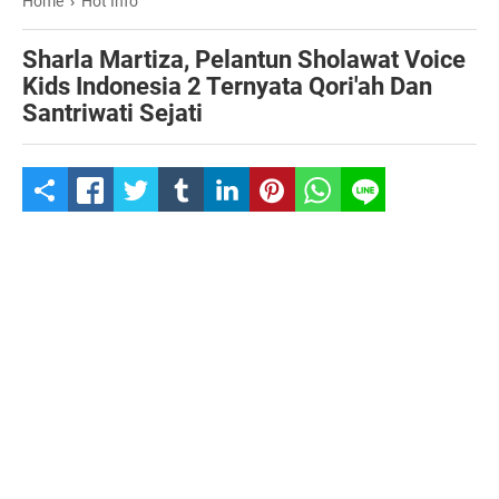
Home
›
Hot Info
Sharla Martiza, Pelantun Sholawat Voice
Kids Indonesia 2 Ternyata Qori'ah Dan
Santriwati Sejati
S
h
a
r
e
t
h