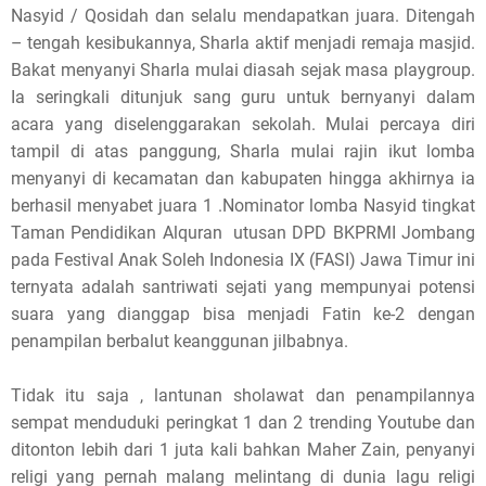
Nasyid / Qosidah dan selalu mendapatkan juara. Ditengah
– tengah kesibukannya, Sharla aktif menjadi remaja masjid.
Bakat menyanyi Sharla mulai diasah sejak masa playgroup.
Ia seringkali ditunjuk sang guru untuk bernyanyi dalam
acara yang diselenggarakan sekolah. Mulai percaya diri
tampil di atas panggung, Sharla mulai rajin ikut lomba
menyanyi di kecamatan dan kabupaten hingga akhirnya ia
berhasil menyabet juara 1 .Nominator lomba Nasyid tingkat
Taman Pendidikan Alquran utusan DPD BKPRMI Jombang
pada Festival Anak Soleh Indonesia IX (FASI) Jawa Timur ini
ternyata adalah santriwati sejati yang mempunyai potensi
suara yang dianggap bisa menjadi Fatin ke-2 dengan
penampilan berbalut keanggunan jilbabnya.
Tidak itu saja , lantunan sholawat dan penampilannya
sempat menduduki peringkat 1 dan 2 trending Youtube dan
ditonton lebih dari 1 juta kali bahkan Maher Zain, penyanyi
religi yang pernah malang melintang di dunia lagu religi