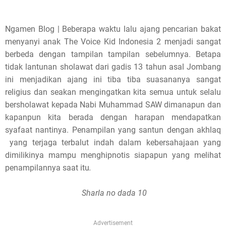
i
s
Ngamen Blog | Beberapa waktu lalu ajang pencarian bakat
menyanyi anak The Voice Kid Indonesia 2 menjadi sangat
p
berbeda dengan tampilan tampilan sebelumnya. Betapa
o
tidak lantunan sholawat dari gadis 13 tahun asal Jombang
ini menjadikan ajang ini tiba tiba suasananya sangat
s
religius dan seakan mengingatkan kita semua untuk selalu
t
bersholawat kepada Nabi Muhammad SAW dimanapun dan
kapanpun kita berada dengan harapan mendapatkan
,
syafaat nantinya. Penampilan yang santun dengan akhlaq
yang terjaga terbalut indah dalam kebersahajaan yang
p
dimilikinya mampu menghipnotis siapapun yang melihat
l
penampilannya saat itu
.
e
Sharla no dada 10
a
s
Advertisement