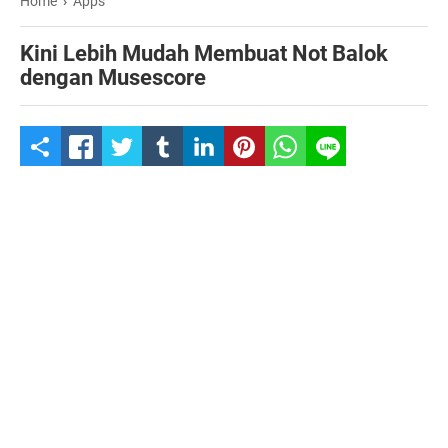
Home
›
Apps
Kini Lebih Mudah Membuat Not Balok
dengan Musescore
S
h
a
r
e
t
h
i