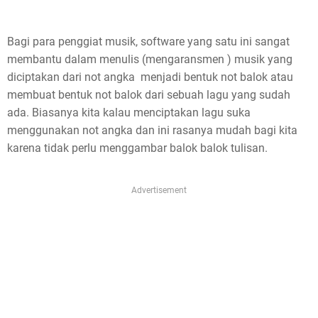
s
Bagi para penggiat musik, software yang satu ini sangat
p
membantu dalam menulis (mengaransmen ) musik yang
o
diciptakan dari not angka menjadi bentuk not balok atau
membuat bentuk not balok dari sebuah lagu yang sudah
s
ada. Biasanya kita kalau menciptakan lagu suka
t
menggunakan not angka dan ini rasanya mudah bagi kita
karena tidak perlu menggambar balok balok tulisan.
,
p
Advertisement
l
e
a
s