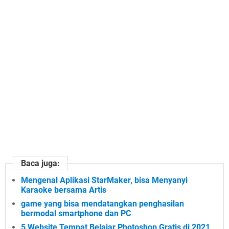
e
!
Baca juga:
Mengenal Aplikasi StarMaker, bisa Menyanyi
Karaoke bersama Artis
game yang bisa mendatangkan penghasilan
bermodal smartphone dan PC
5 Website Tempat Belajar Photoshop Gratis di 2021